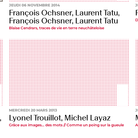
JEUDI 06 NOVEMBRE 2014
J
François Ochsner, Laurent Tatu,
François Ochsner, Laurent Tatu
D
Blaise Cendrars, traces de vie en terre neuchâteloise
MERCREDI 20 MARS 2013
J
,
Lyonel Trouillot, Michel Layaz
Grâce aux images… des mots // Comme un poing sur la gueule
A