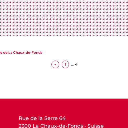
ielle de La Chaux-de-Fonds
«
1
…
4
Rue de la Serre 64
2300 La Chaux-de-Fonds · Suisse