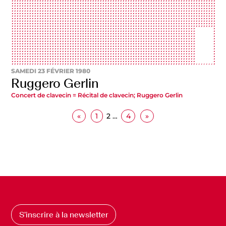
SAMEDI 23 FÉVRIER 1980
Ruggero Gerlin
Concert de clavecin = Récital de clavecin; Ruggero Gerlin
«
1
2
…
4
»
S’inscrire à la newsletter