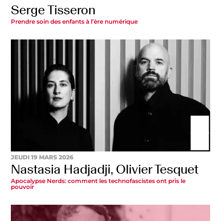
Serge Tisseron
Prendre soin des enfants à l’ère numérique
JEUDI 19 MARS 2026
Nastasia Hadjadji, Olivier Tesquet
Apocalypse Nerds: comment les technofascistes ont pris le
pouvoir