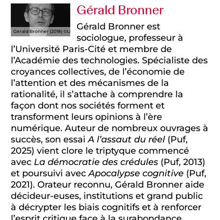
Gérald Bronner
Gérald Bronner est
Gerald Bronner (2018) ©Libraire Mollat
sociologue, professeur à
l’Université Paris-Cité et membre de
l’Académie des technologies. Spécialiste des
croyances collectives, de l’économie de
l’attention et des mécanismes de la
rationalité, il s’attache à comprendre la
façon dont nos sociétés forment et
transforment leurs opinions à l’ère
numérique. Auteur de nombreux ouvrages à
succès, son essai
A l’assaut du réel
(Puf,
2025) vient clore le triptyque commencé
avec
La démocratie des crédules
(Puf, 2013)
et poursuivi avec
Apocalypse cognitive
(Puf,
2021). Orateur reconnu, Gérald Bronner aide
décideur-euses, institutions et grand public
à décrypter les biais cognitifs et à renforcer
l’esprit critique face à la surabondance