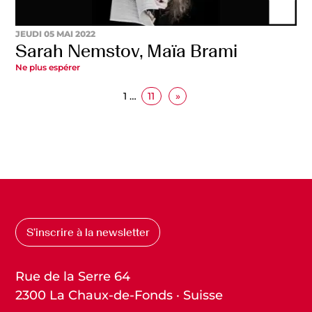
JEUDI 05 MAI 2022
Sarah Nemstov, Maïa Brami
Ne plus espérer
1
…
11
»
S’inscrire à la newsletter
Rue de la Serre 64
2300 La Chaux-de-Fonds · Suisse