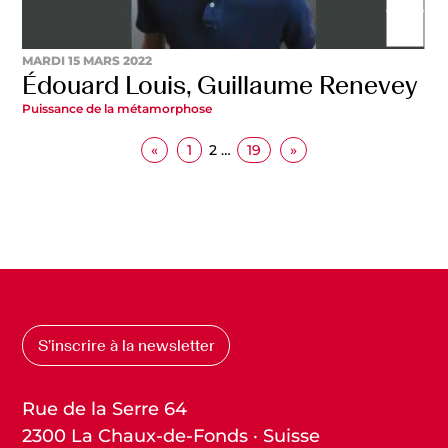
MARDI 15 MARS 2022
Édouard Louis, Guillaume Renevey
Puissance de la métamorphose
«
1
2
…
19
»
S’inscrire à la newsletter
Rue de la Serre 64
2300 La Chaux-de-Fonds · Suisse