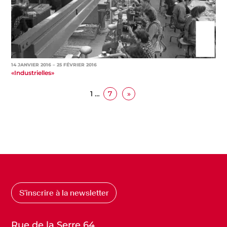
14 JANVIER 2016
– 25 FÉVRIER 2016
«Industrielles»
1
…
7
»
S’inscrire à la newsletter
Rue de la Serre 64