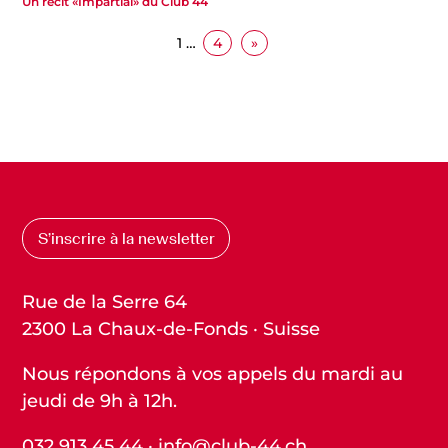
Un récit «Impartial» du Club 44
1
…
4
»
S’inscrire à la newsletter
Rue de la Serre 64
2300 La Chaux-de-Fonds · Suisse
Nous répondons à vos appels du mardi au
jeudi de 9h à 12h.
032 913 45 44
·
info@club-44.ch