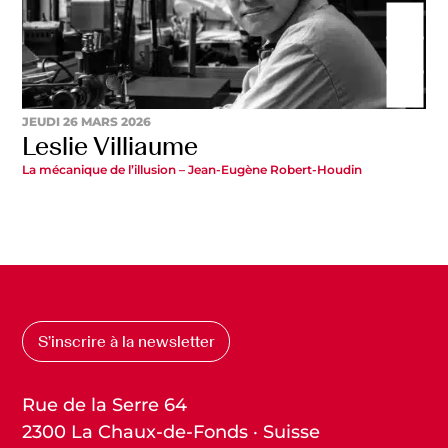
JEUDI 26 MARS 2026
Leslie Villiaume
La mécanique de l’illusion – Jean-Eugène Robert-Houdin
S’inscrire à la newsletter
Rue de la Serre 64
2300 La Chaux-de-Fonds · Suisse