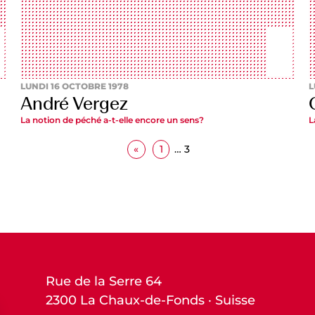
LUNDI 16 OCTOBRE 1978
L
André Vergez
La notion de péché a-t-elle encore un sens?
L
«
1
…
3
Rue de la Serre 64
2300 La Chaux-de-Fonds · Suisse