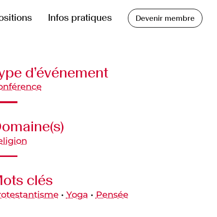
ositions
Infos pratiques
Devenir membre
ype d’événement
onférence
omaine(s)
eligion
ots clés
rotestantisme
•
Yoga
•
Pensée