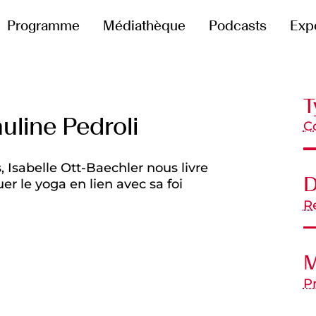
Programme
Médiathèque
Podcasts
Exp
T
uline Pedroli
C
s, Isabelle Ott-Baechler nous livre
D
er le yoga en lien avec sa foi
R
M
P