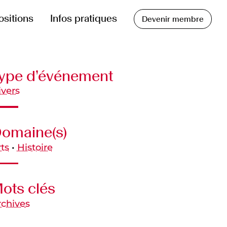
ositions
Infos pratiques
Devenir membre
ype d’événement
ivers
omaine(s)
ts
•
Histoire
ots clés
rchives