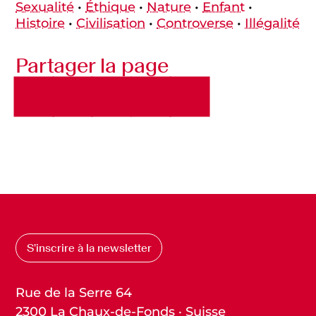
Sexualité
•
Éthique
•
Nature
•
Enfant
•
Histoire
•
Civilisation
•
Controverse
•
Illégalité
Partager la page
S’inscrire à la newsletter
Rue de la Serre 64
2300 La Chaux-de-Fonds · Suisse