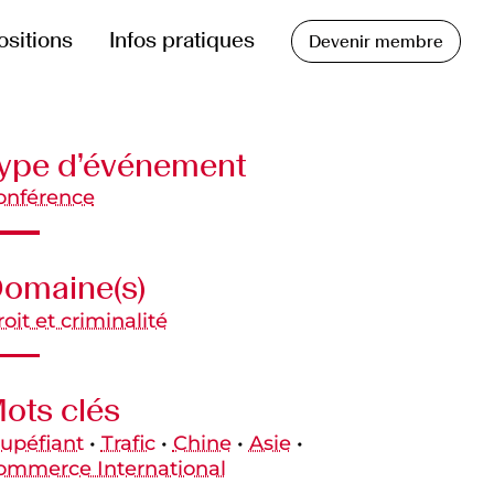
ositions
Infos pratiques
Devenir membre
ype d’événement
onférence
omaine(s)
oit et criminalité
ots clés
tupéfiant
•
Trafic
•
Chine
•
Asie
•
ommerce International