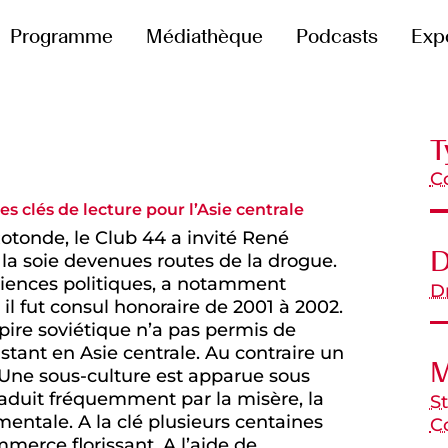
Programme
Médiathèque
Podcasts
Exp
T
C
es clés de lecture pour l’Asie centrale
otonde, le Club 44 a invité René
D
 la soie devenues routes de la drogue.
Sciences politiques, a notamment
Dr
 il fut consul honoraire de 2001 à 2002.
pire soviétique n’a pas permis de
xistant en Asie centrale. Au contraire un
M
. Une sous-culture est apparue sous
raduit fréquemment par la misère, la
S
mentale. A la clé plusieurs centaines
C
mmerce florissant. A l’aide de