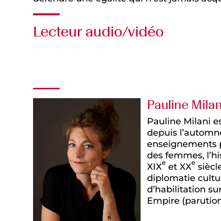
Lecteur audio/vidéo
Audio
Pauline Milan
Pauline Milani es
depuis l’automne
enseignements po
des femmes, l’hi
e
e
XIX
et XX
siècl
diplomatie cultur
d’habilitation su
Empire (parutio