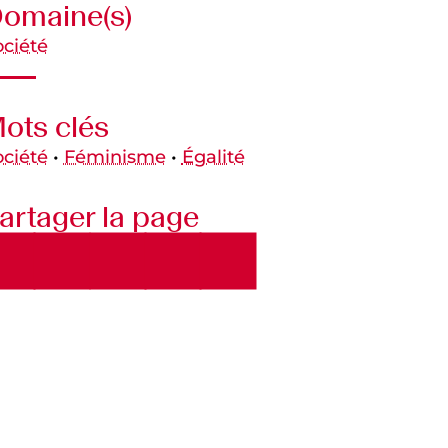
omaine(s)
ociété
ots clés
ociété
•
Féminisme
•
Égalité
artager la page