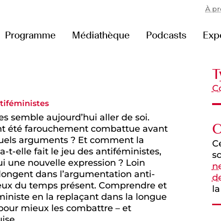
À p
Programme
Médiathèque
Podcasts
Exp
T
C
tiféministes
 semble aujourd’hui aller de soi.
C
rtant été farouchement combattue avant
 quels arguments ? Et comment la
Ce
-elle fait le jeu des antiféministes,
sc
i une nouvelle expression ? Loin
ne
longent dans l’argumentation anti-
de
njeux du temps présent. Comprendre et
la
iniste en la replaçant dans la longue
pour mieux les combattre – et
ise.