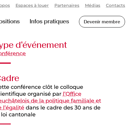
ropos
Espaces à louer
Partenaires
Médias
Contacts
ositions
Infos pratiques
Devenir membre
ype d’événement
onférence
adre
tte conférence clôt le colloque
ientifique organisé par
l’Office
uchâtelois de la politique familiale et
 l’égalité
dans le cadre des 30 ans de
 loi cantonale