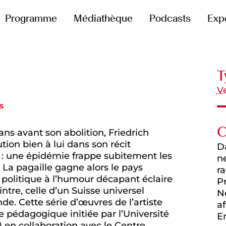
Programme
Médiathèque
Podcasts
Exp
T
V
s
C
ns avant son abolition, Friedrich
ion bien à lui dans son récit
D
) : une épidémie frappe subitement les
ne
 La pagaille gagne alors le pays
r
 politique à l’humour décapant éclaire
P
ntre, celle d’un Suisse universel
N
e. Cette série d’œuvres de l’artiste
a
 pédagogique initiée par l’Université
En
 en collaboration avec le Centre