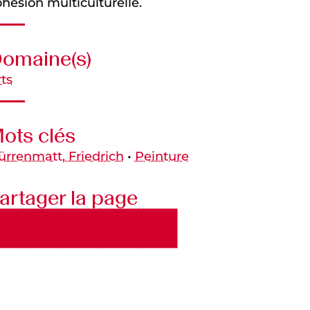
hésion multiculturelle.
omaine(s)
ts
ots clés
ürrenmatt, Friedrich
•
Peinture
artager la page