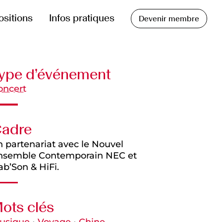
ositions
Infos pratiques
Devenir membre
ype d’événement
oncert
adre
n partenariat avec le Nouvel
nsemble Contemporain NEC et
b’Son & HiFi.
ots clés
usique
•
Voyage
•
Chine