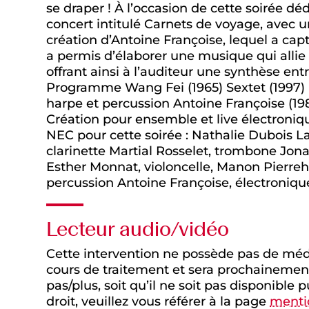
se draper ! À l’occasion de cette soirée dé
concert intitulé Carnets de voyage, avec
création d’Antoine Françoise, lequel a cap
a permis d’élaborer une musique qui allie 
offrant ainsi à l’auditeur une synthèse en
Programme Wang Fei (1965) Sextet (1997) pour
harpe et percussion Antoine Françoise (19
Création pour ensemble et live électron
NEC pour cette soirée : Nathalie Dubois La
clarinette Martial Rosselet, trombone Jona
Esther Monnat, violoncelle, Manon Pierr
percussion Antoine Françoise, électroniqu
Lecteur audio/vidéo
Cette intervention ne possède pas de média
cours de traitement et sera prochainement 
pas/plus, soit qu’il ne soit pas disponibl
droit, veuillez vous référer à la page
mentio