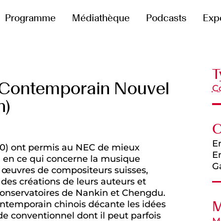
Programme
Médiathèque
Podcasts
Exp
T
Contemporain Nouvel
C
n)
C
E
010) ont permis au NEC de mieux
E
 en ce qui concerne la musique
Ga
es œuvres de compositeurs suisses,
s des créations de leurs auteurs et
 conservatoires de Nankin et Chengdu.
M
ntemporain chinois décante les idées
 de conventionnel dont il peut parfois
M