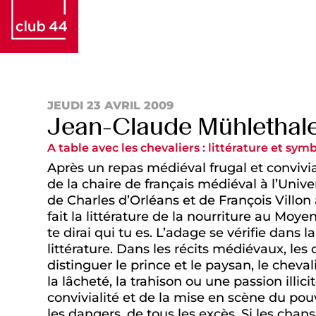
JEUDI 23 AVRIL 2009
Jean-Claude Mühlethal
A table avec les chevaliers : littérature et s
Après un repas médiéval frugal et convivia
de la chaire de français médiéval à l’Univ
de Charles d’Orléans et de François Villon 
fait la littérature de la nourriture au Moy
te dirai qui tu es. L’adage se vérifie dans l
littérature. Dans les récits médiévaux, les
distinguer le prince et le paysan, le cheva
la lâcheté, la trahison ou une passion illicit
convivialité et de la mise en scène du pouvoi
les dangers, de tous les excès. Si les cha