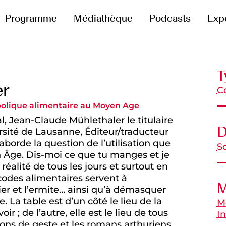
Programme
Médiathèque
Podcasts
Exp
T
er
C
ymbolique alimentaire au Moyen Age
l, Jean-Claude Mühlethaler le titulaire
D
ersité de Lausanne, Éditeur/traducteur
aborde la question de l’utilisation que
S
en Âge. Dis-moi ce que tu manges et je
a réalité de tous les jours et surtout en
 codes alimentaires servent à
M
lier et l’ermite… ainsi qu’à démasquer
e. La table est d’un côté le lieu de la
M
r ; de l’autre, elle est le lieu de tous
In
nsons de geste et les romans arthuriens