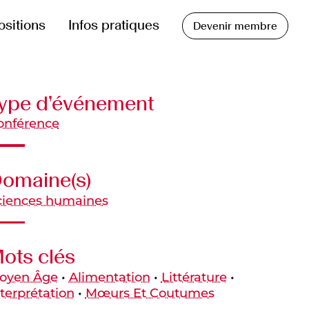
ositions
Infos pratiques
Devenir membre
ype d’événement
onférence
omaine(s)
ciences humaines
ots clés
oyen Âge
•
Alimentation
•
Littérature
•
terprétation
•
Mœurs Et Coutumes