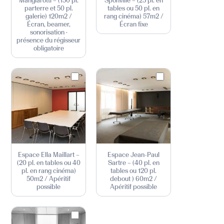
Mangiarotti – (150 pl.
Sponville – (25 pl. en
parterre et 50 pl.
tables ou 50 pl. en
galerie) 120m2 /
rang cinéma) 57m2 /
Écran, beamer,
Écran fixe
sonorisation ·
présence du régisseur
obligatoire
Espace Ella Maillart –
Espace Jean-Paul
(20 pl. en tables ou 40
Sartre – (40 pl. en
pl. en rang cinéma)
tables ou 120 pl.
50m2 / Apéritif
debout ) 60m2 /
possible
Apéritif possible