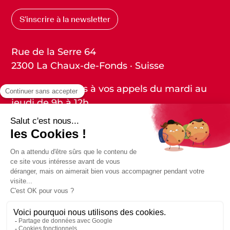
S’inscrire à la newsletter
Rue de la Serre 64
2300 La Chaux-de-Fonds · Suisse
Nous répondons à vos appels du mardi au
jeudi de 9h à 12h.
032 913 45 44
·
info@club-44.ch
Statuts
Protection des données