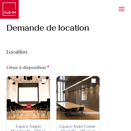
Demande de location
Demande
de
Location
location
Lieux à disposition
*
Espace Angelo
Espace André Comte-